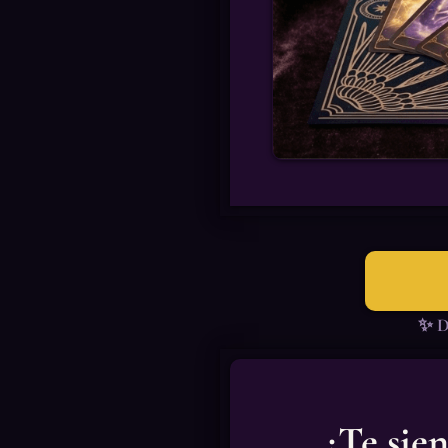
✨ De
¿Te sie