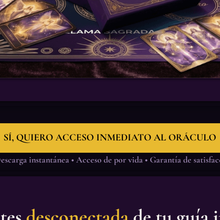
SÍ, QUIERO ACCESO INMEDIATO AL ORÁCULO
scarga instantánea • Acceso de por vida • Garantía de satisfa
ntes
desconectada
de tu guía i