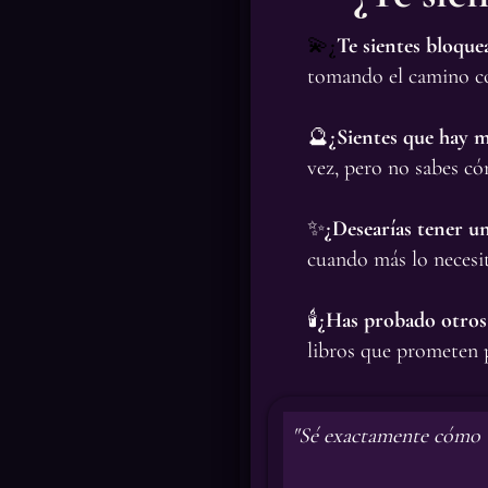
💫
¿
Te sientes bloque
tomando el camino co
🔮
¿Sientes que hay m
vez, pero no sabes có
✨
¿Desearías tener un
cuando más lo necesit
🕯️
¿Has probado otros
libros que prometen p
"Sé exactamente cómo t