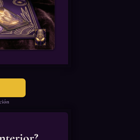
cción
nterior?